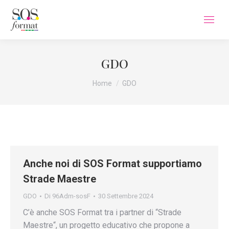
GDO
Tu sei qui:
Home
GDO
Anche noi di SOS Format supportiamo
Strade Maestre
GDO
Di
96Adm-sosF
30 Settembre 2024
C’è anche SOS Format tra i partner di “Strade
Maestre“, un progetto educativo che propone a