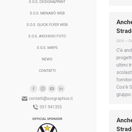
S.O.S. DESIGN&PRINT
S.O.S. MENABÒ WEB
Anche
S.O.S. QUICK FLYER WEB
Strad
S.O.S. ARCHIVIO FOTO
GDO
D
S.O.S. MAPS
C’è anc
progett
NEWS
ultimi 
CONTATTI
scolast
fornitor
Cos’è S
Facebook
Instagram
YouTube
Linkedin
gruppo
contatti@sosgraphics.it
page
page
page
page
opens
opens
opens
opens
051 941355
in
in
in
in
Anche
new
new
new
new
Strad
window
window
window
window