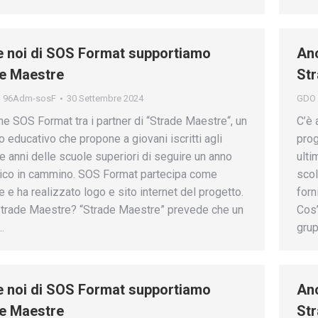
 noi di SOS Format supportiamo
Anc
e Maestre
St
i
96Adm-sosF
30 Settembre 2024
GDO
he SOS Format tra i partner di “Strade Maestre“, un
C’è 
o educativo che propone a giovani iscritti agli
prog
tre anni delle scuole superiori di seguire un anno
ulti
ico in cammino. SOS Format partecipa come
scol
e e ha realizzato logo e sito internet del progetto.
forn
trade Maestre? “Strade Maestre” prevede che un
Cos’
…
gru
 noi di SOS Format supportiamo
Anc
e Maestre
St