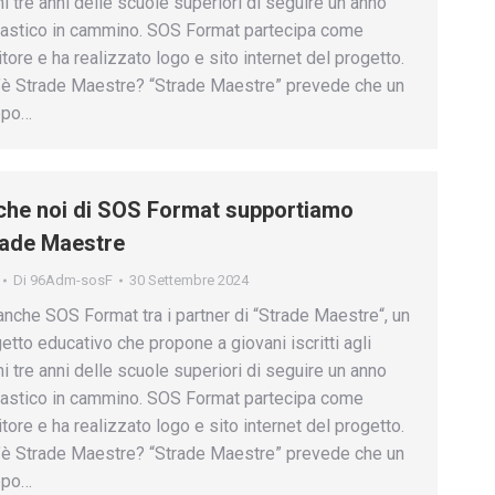
mi tre anni delle scuole superiori di seguire un anno
astico in cammino. SOS Format partecipa come
itore e ha realizzato logo e sito internet del progetto.
è Strade Maestre? “Strade Maestre” prevede che un
ppo…
he noi di SOS Format supportiamo
rade Maestre
Di
96Adm-sosF
30 Settembre 2024
anche SOS Format tra i partner di “Strade Maestre“, un
etto educativo che propone a giovani iscritti agli
mi tre anni delle scuole superiori di seguire un anno
astico in cammino. SOS Format partecipa come
itore e ha realizzato logo e sito internet del progetto.
è Strade Maestre? “Strade Maestre” prevede che un
ppo…