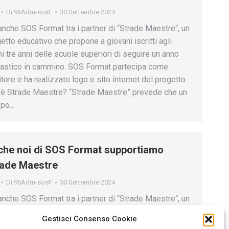
Di
96Adm-sosF
30 Settembre 2024
anche SOS Format tra i partner di “Strade Maestre“, un
etto educativo che propone a giovani iscritti agli
mi tre anni delle scuole superiori di seguire un anno
astico in cammino. SOS Format partecipa come
itore e ha realizzato logo e sito internet del progetto.
è Strade Maestre? “Strade Maestre” prevede che un
ppo…
he noi di SOS Format supportiamo
rade Maestre
Di
96Adm-sosF
30 Settembre 2024
anche SOS Format tra i partner di “Strade Maestre“, un
etto educativo che propone a giovani iscritti agli
Gestisci Consenso Cookie
mi tre anni delle scuole superiori di seguire un anno