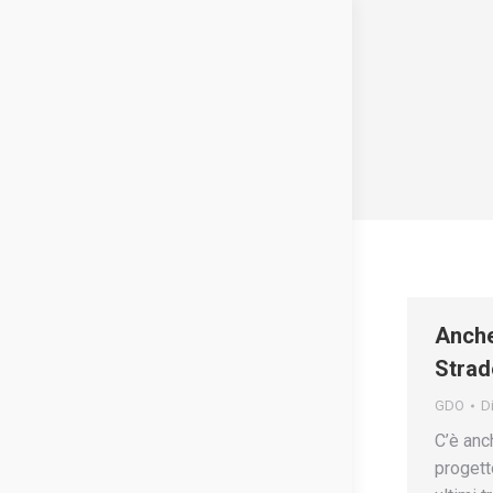
Anche
Strad
GDO
D
C’è anc
progett