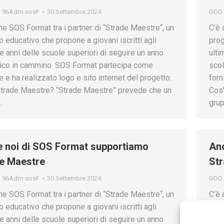
i
96Adm-sosF
30 Settembre 2024
GDO
he SOS Format tra i partner di “Strade Maestre“, un
C’è 
o educativo che propone a giovani iscritti agli
prog
tre anni delle scuole superiori di seguire un anno
ulti
ico in cammino. SOS Format partecipa come
scol
e e ha realizzato logo e sito internet del progetto.
forn
trade Maestre? “Strade Maestre” prevede che un
Cos’
…
gru
 noi di SOS Format supportiamo
Anc
e Maestre
St
i
96Adm-sosF
30 Settembre 2024
GDO
he SOS Format tra i partner di “Strade Maestre“, un
C’è 
o educativo che propone a giovani iscritti agli
prog
tre anni delle scuole superiori di seguire un anno
ulti