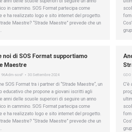
tre anni delle scuole superiori di seguire un anno
ulti
ico in cammino. SOS Format partecipa come
scol
e e ha realizzato logo e sito internet del progetto.
forn
trade Maestre? “Strade Maestre” prevede che un
Cos’
…
gru
 noi di SOS Format supportiamo
Anc
e Maestre
St
i
96Adm-sosF
30 Settembre 2024
GDO
he SOS Format tra i partner di “Strade Maestre“, un
C’è 
o educativo che propone a giovani iscritti agli
prog
tre anni delle scuole superiori di seguire un anno
ulti
ico in cammino. SOS Format partecipa come
scol
e e ha realizzato logo e sito internet del progetto.
forn
trade Maestre? “Strade Maestre” prevede che un
Cos’
…
gru