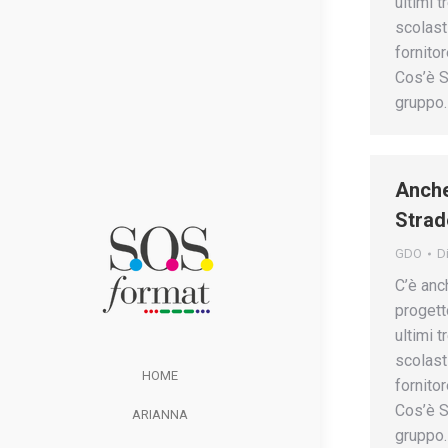
ultimi 
scolast
fornitor
Cos’è S
gruppo
Anche
Strad
GDO
D
C’è anc
progett
ultimi 
scolast
HOME
fornitor
Cos’è S
ARIANNA
gruppo