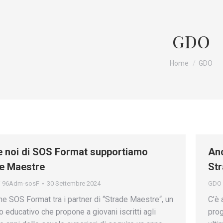
GDO
Tu sei qui:
Home
GDO
 noi di SOS Format supportiamo
Anc
e Maestre
St
i
96Adm-sosF
30 Settembre 2024
GDO
he SOS Format tra i partner di “Strade Maestre“, un
C’è 
o educativo che propone a giovani iscritti agli
prog