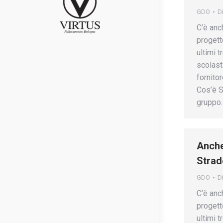
GDO
D
C’è anc
progett
ultimi 
scolast
fornitor
Cos’è S
gruppo
Anche
Strad
GDO
D
C’è anc
progett
ultimi 