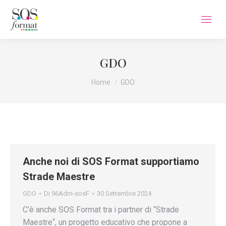
GDO
Tu sei qui:
Home
GDO
Anche noi di SOS Format supportiamo
Strade Maestre
GDO
Di
96Adm-sosF
30 Settembre 2024
C’è anche SOS Format tra i partner di “Strade
Maestre“, un progetto educativo che propone a