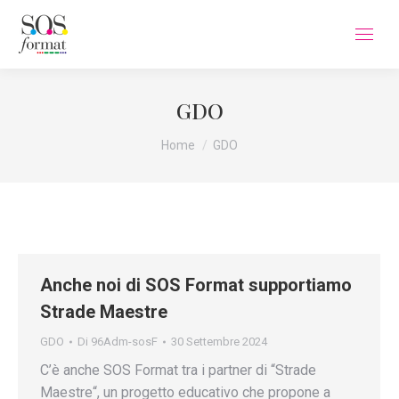
GDO
Tu sei qui:
Home
GDO
Anche noi di SOS Format supportiamo
Strade Maestre
GDO
Di
96Adm-sosF
30 Settembre 2024
C’è anche SOS Format tra i partner di “Strade
Maestre“, un progetto educativo che propone a